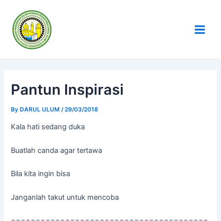
Skip
Post
Main
to
navigation
Men
content
Pantun Inspirasi
By
DARUL ULUM
/
29/03/2018
Kala hati sedang duka
Buatlah canda agar tertawa
Bila kita ingin bisa
Janganlah takut untuk mencoba
========================================