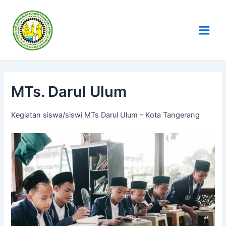
Skip
Main
to
Men
content
MTs. Darul Ulum
Kegiatan siswa/siswi MTs Darul Ulum – Kota Tangerang