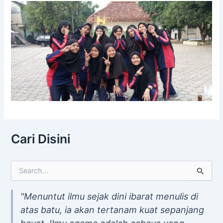
Cari Disini
S
e
a
"Menuntut ilmu sejak dini ibarat menulis di
r
atas batu, ia akan tertanam kuat sepanjang
c
h