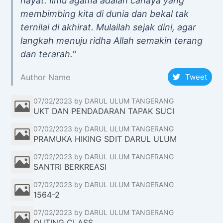
hayat. Ilmu agama adalah cahaya yang
f
membimbing kita di dunia dan bekal tak
o
ternilai di akhirat. Mulailah sejak dini, agar
r
:
langkah menuju ridha Allah semakin terang
dan terarah."
Author Name
Tweet
07/02/2023
by DARUL ULUM TANGERANG
UKT DAN PENDADARAN TAPAK SUCI
07/02/2023
by DARUL ULUM TANGERANG
PRAMUKA HIKING SDIT DARUL ULUM
07/02/2023
by DARUL ULUM TANGERANG
SANTRI BERKREASI
07/02/2023
by DARUL ULUM TANGERANG
1564-2
07/02/2023
by DARUL ULUM TANGERANG
OUTING CLASS