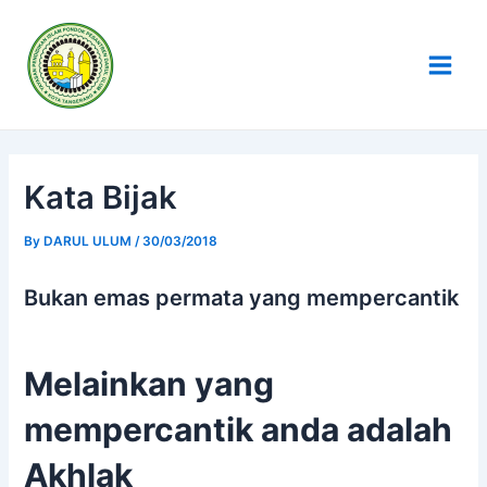
Skip
Post
Main
to
navigation
Men
content
Kata Bijak
By
DARUL ULUM
/
30/03/2018
Bukan emas permata yang mempercantik
Melainkan yang
mempercantik anda adalah
Akhlak