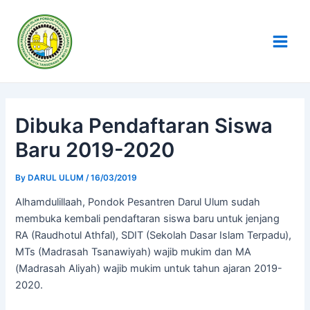
Skip
Post
Main
to
navigation
Men
content
Dibuka Pendaftaran Siswa
Baru 2019-2020
By
DARUL ULUM
/
16/03/2019
Alhamdulillaah, Pondok Pesantren Darul Ulum sudah
membuka kembali pendaftaran siswa baru untuk jenjang
RA (Raudhotul Athfal), SDIT (Sekolah Dasar Islam Terpadu),
MTs (Madrasah Tsanawiyah) wajib mukim dan MA
(Madrasah Aliyah) wajib mukim untuk tahun ajaran 2019-
2020.