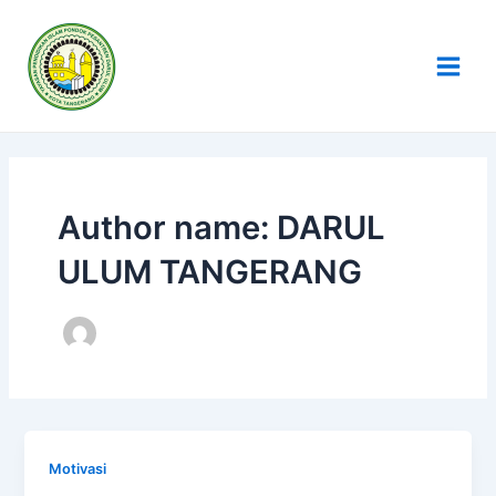
Skip
Post
Main
to
pagination
Men
content
Author name: DARUL
ULUM TANGERANG
Motivasi