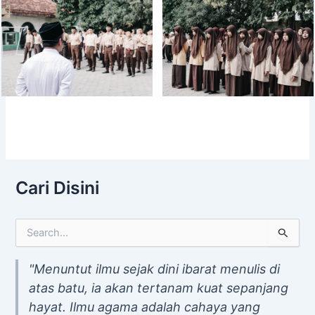
Cari Disini
S
e
a
"Menuntut ilmu sejak dini ibarat menulis di
r
atas batu, ia akan tertanam kuat sepanjang
c
h
hayat. Ilmu agama adalah cahaya yang