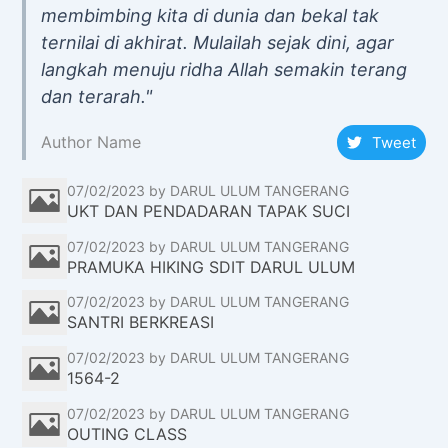
f
membimbing kita di dunia dan bekal tak
o
ternilai di akhirat. Mulailah sejak dini, agar
r
:
langkah menuju ridha Allah semakin terang
dan terarah."
Author Name
Tweet
07/02/2023
by DARUL ULUM TANGERANG
UKT DAN PENDADARAN TAPAK SUCI
07/02/2023
by DARUL ULUM TANGERANG
PRAMUKA HIKING SDIT DARUL ULUM
07/02/2023
by DARUL ULUM TANGERANG
SANTRI BERKREASI
07/02/2023
by DARUL ULUM TANGERANG
1564-2
07/02/2023
by DARUL ULUM TANGERANG
OUTING CLASS